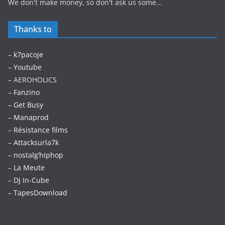
We don't make money, so don't ask us some...
Thanks to
–
k7pacoje
–
Youtube
– AEROHOLICS
–
Fanzino
– Get Busy
–
Manaprod
–
Résistance films
–
Attacksurla7k
–
nostalg’hiphop
–
La Meute
–
DJ In-Cube
–
TapesDownload