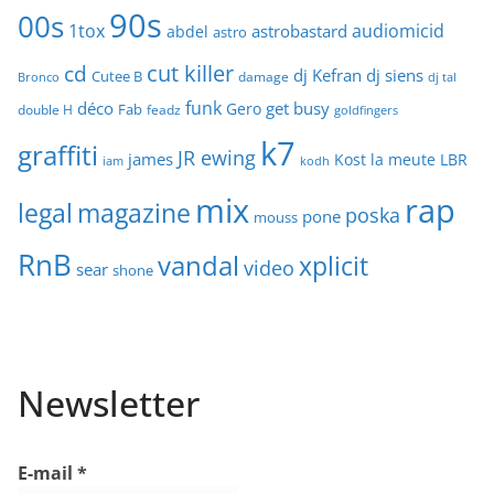
90s
00s
1tox
audiomicid
astrobastard
abdel
astro
cut killer
cd
dj Kefran
dj siens
Cutee B
damage
Bronco
dj tal
funk
déco
get busy
Gero
Fab
double H
feadz
goldfingers
k7
graffiti
JR ewing
james
Kost
la meute
LBR
iam
kodh
mix
rap
legal
magazine
poska
pone
mouss
RnB
vandal
xplicit
video
sear
shone
Newsletter
E-mail
*