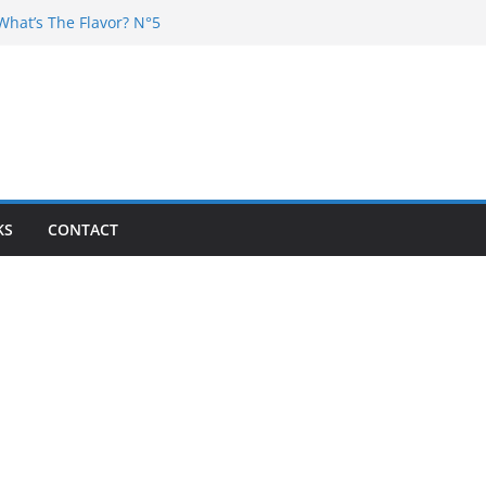
What’s The Flavor? N°5
 DJ Chester – 4 your Mouth
Dj Poska – La Rencontre
What’s the flavor N°11
What’s The Flavor? Vol. 6
KS
CONTACT