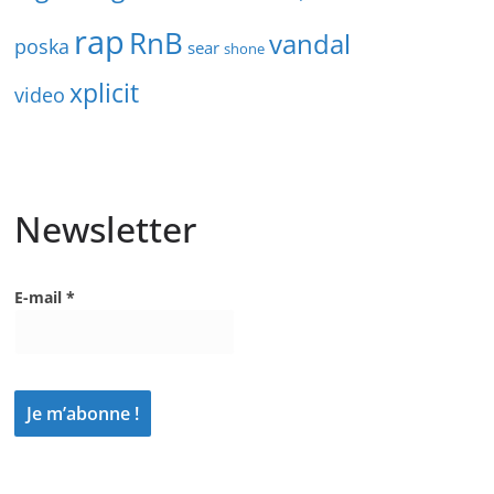
rap
RnB
vandal
poska
sear
shone
xplicit
video
Newsletter
E-mail
*