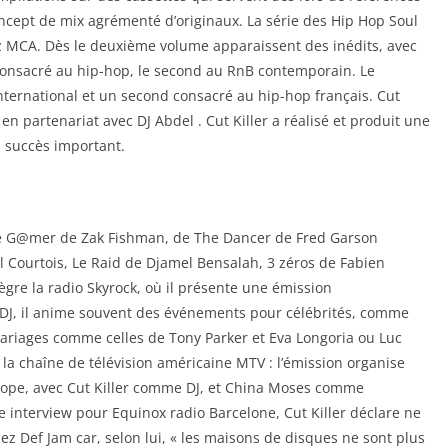
oncept de mix agrémenté d’originaux. La série des Hip Hop Soul
z MCA. Dès le deuxième volume apparaissent des inédits, avec
 consacré au hip-hop, le second au RnB contemporain. Le
ternational et un second consacré au hip-hop français. Cut
en partenariat avec DJ Abdel . Cut Killer a réalisé et produit une
n succès important.
s de G@mer de Zak Fishman, de The Dancer de Fred Garson
 Courtois, Le Raid de Djamel Bensalah, 3 zéros de Fabien
ègre la radio Skyrock, où il présente une émission
 DJ, il anime souvent des événements pour célébrités, comme
 mariages comme celles de Tony Parker et Eva Longoria ou Luc
 la chaîne de télévision américaine MTV : l’émission organise
urope, avec Cut Killer comme DJ, et China Moses comme
ne interview pour Equinox radio Barcelone, Cut Killer déclare ne
ez Def Jam car, selon lui, « les maisons de disques ne sont plus