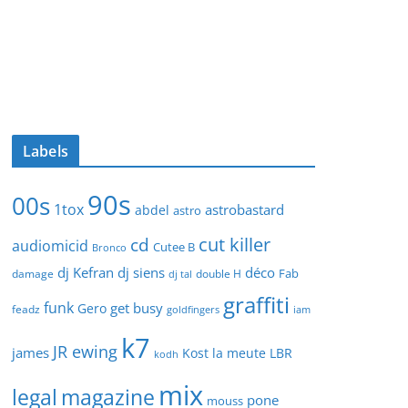
Labels
90s
00s
1tox
astrobastard
abdel
astro
cut killer
cd
audiomicid
Cutee B
Bronco
dj Kefran
dj siens
déco
Fab
damage
double H
dj tal
graffiti
funk
get busy
Gero
feadz
goldfingers
iam
k7
JR ewing
james
Kost
la meute
LBR
kodh
mix
legal
magazine
pone
mouss