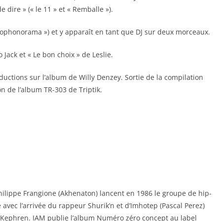
 dire » (« le 11 » et « Remballe »).
crophonorama ») et y apparaît en tant que DJ sur deux morceaux.
 Jack et « Le bon choix » de Leslie.
roductions sur l’album de Willy Denzey. Sortie de la compilation
on de l’album TR-303 de Triptik.
 Philippe Frangione (Akhenaton) lancent en 1986 le groupe de hip-
 avec l’arrivée du rappeur Shurik’n et d’Imhotep (Pascal Perez)
 Kephren. IAM publie l’album Numéro zéro concept au label