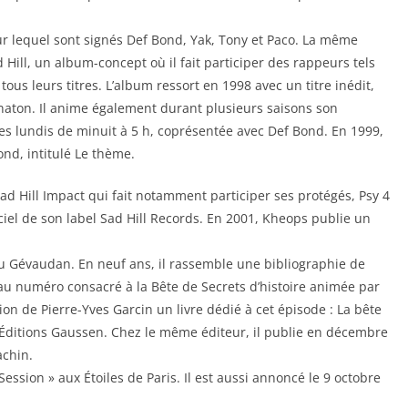
ur lequel sont signés Def Bond, Yak, Tony et Paco. La même
 Hill, un album-concept où il fait participer des rappeurs tels
tous leurs titres. L’album ressort en 1998 avec un titre inédit,
naton. Il anime également durant plusieurs saisons son
les lundis de minuit à 5 h, coprésentée avec Def Bond. En 1999,
ond, intitulé Le thème.
 Hill Impact qui fait notamment participer ses protégés, Psy 4
iciel de son label Sad Hill Records. En 2001, Kheops publie un
du Gévaudan. En neuf ans, il rassemble une bibliographie de
 au numéro consacré à la Bête de Secrets d’histoire animée par
ion de Pierre-Yves Garcin un livre dédié à cet épisode : La bête
Éditions Gaussen. Chez le même éditeur, il publie en décembre
achin.
 Session » aux Étoiles de Paris. Il est aussi annoncé le 9 octobre