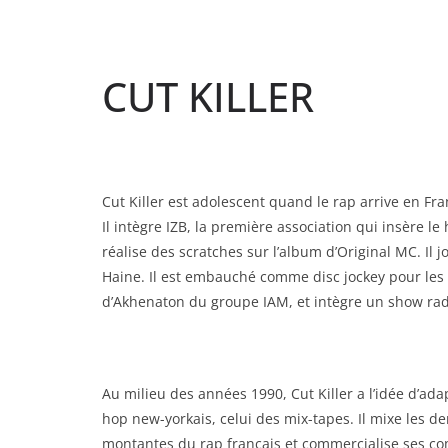
CUT KILLER
Cut Killer est adolescent quand le rap arrive en Fra
Il intègre IZB, la première association qui insère l
réalise des scratches sur l’album d’Original MC. Il
Haine. Il est embauché comme disc jockey pour les 
d’Akhenaton du groupe IAM, et intègre un show rad
Au milieu des années 1990, Cut Killer a l’idée d’ada
hop new-yorkais, celui des mix-tapes. Il mixe les de
montantes du rap français et commercialise ses com