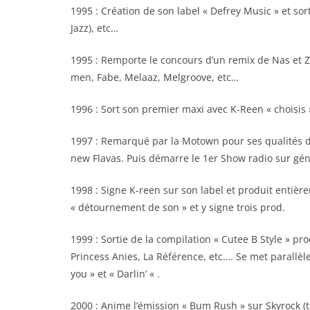
1995 : Création de son label « Defrey Music » et so
Jazz), etc…
1995 : Remporte le concours d’un remix de Nas et 
men, Fabe, Melaaz, Melgroove, etc…
1996 : Sort son premier maxi avec K-Reen « choisis 
1997 : Remarqué par la Motown pour ses qualités de
new Flavas. Puis démarre le 1er Show radio sur gén
1998 : Signe K-reen sur son label et produit entiè
« détournement de son » et y signe trois prod.
1999 : Sortie de la compilation « Cutee B Style » prod
Princess Anies, La Référence, etc…. Se met parallèle
you » et « Darlin’ « .
2000 : Anime l’émission « Bum Rush » sur Skyrock (t