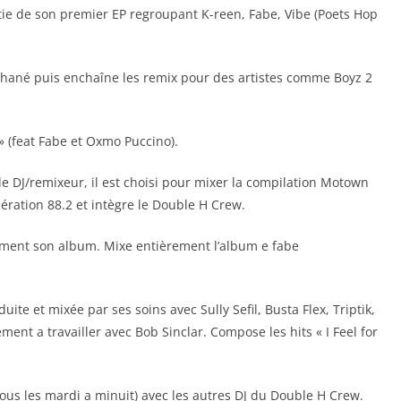
rtie de son premier EP regroupant K-reen, Fabe, Vibe (Poets Hop
Zhané puis enchaîne les remix pour des artistes comme Boyz 2
» (feat Fabe et Oxmo Puccino).
 DJ/remixeur, il est choisi pour mixer la compilation Motown
ération 88.2 et intègre le Double H Crew.
rement son album. Mixe entièrement l’album e fabe
uite et mixée par ses soins avec Sully Sefil, Busta Flex, Triptik,
ment a travailler avec Bob Sinclar. Compose les hits « I Feel for
ous les mardi a minuit) avec les autres DJ du Double H Crew.