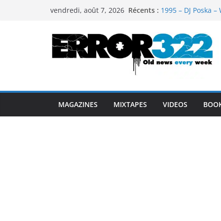
Passer
Récents :
1995 – DJ Poska – 
vendredi, août 7, 2026
au
1997 – DJ Cream &
1999 – Dj Kost Vs 
contenu
1995 – Dj Poska – 
1995 – DJ Poska – 
MAGAZINES
MIXTAPES
VIDEOS
BOO