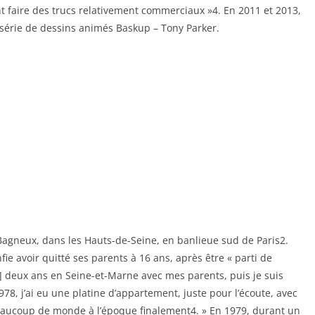
ent faire des trucs relativement commerciaux »4. En 2011 et 2013,
a série de dessins animés Baskup – Tony Parker.
 à Bagneux, dans les Hauts-de-Seine, en banlieue sud de Paris2.
ie avoir quitté ses parents à 16 ans, après être « parti de
] deux ans en Seine-et-Marne avec mes parents, puis je suis
978, j’ai eu une platine d’appartement, juste pour l’écoute, avec
aucoup de monde à l’époque finalement4. » En 1979, durant un