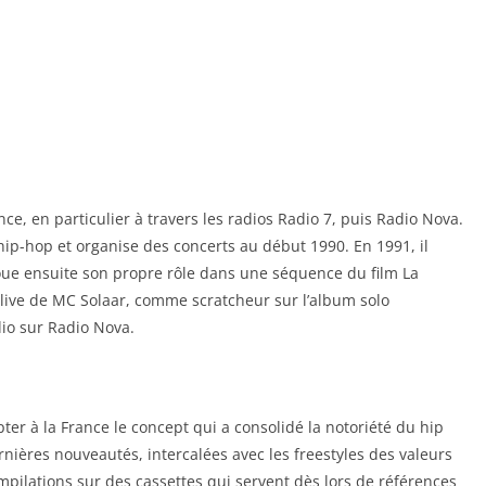
nce, en particulier à travers les radios Radio 7, puis Radio Nova.
e hip-hop et organise des concerts au début 1990. En 1991, il
 joue ensuite son propre rôle dans une séquence du film La
live de MC Solaar, comme scratcheur sur l’album solo
io sur Radio Nova.
pter à la France le concept qui a consolidé la notoriété du hip
rnières nouveautés, intercalées avec les freestyles des valeurs
pilations sur des cassettes qui servent dès lors de références