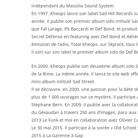
indépendant du Massilia Sound System.
En 1997, Kheops lance son label Sad Hill Records s
année, il publie son premier album solo intitulé Sad
que Faf Larage, Pit Baccardi et Def Bond, et produit 
Secret Défense en featuring avec Def Bond et Akhé
émission de radio, Total Kheops, sur Skyrock, tous 
il sort sur son label le premier album solo de Def B
En 2000, Kheops publie son deuxième album solo Sad
de la Rime. La même année, il lance le site web off
mini-album intitulé Sad Street.
Il se découvre, en 2000, une passion pour la bête 
plus de 1 000 ouvrages sur ce mystère. Il participe
Stéphane Bern. En 2009, il publie avec la collaborat
du Gévaudan à travers 250 ans d’images, paru aux 
2013 Le Funk et moi en collaboration avec Olivier C
Le 30 mai 2015, il participe à la soirée « Old School
2015 à La Garenne à Gap