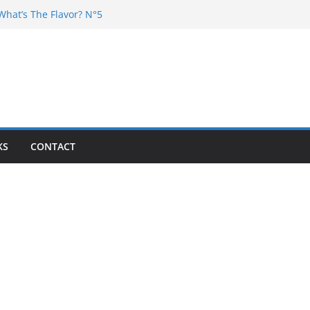
What’s The Flavor? N°5
 DJ Chester – 4 your Mouth
Dj Poska – La Rencontre
What’s the flavor N°11
What’s The Flavor? Vol. 6
KS
CONTACT