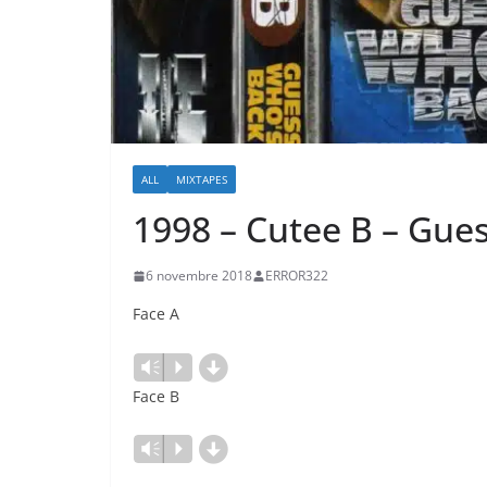
ALL
MIXTAPES
1998 – Cutee B – Gue
6 novembre 2018
ERROR322
Face A
d
Lecteur
Vm
P
audio
Face B
d
Lecteur
Vm
P
audio