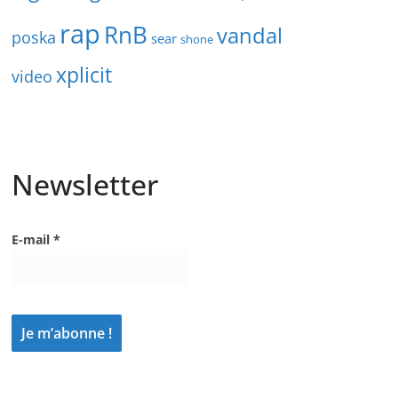
rap
RnB
vandal
poska
sear
shone
xplicit
video
Newsletter
E-mail
*