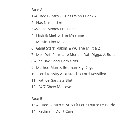
Face A
1 –Cutee B Intro « Guess Who’s Back »
2 –Nas Nas Is Like
3 –Sauce Money Pre Game
4 –High & Mighty The Meaning
5 –Missin’ Linx M.i.a.
6 –Gang Starr, Rakim & WC The Militia 2
7 –Mos Def, Pharoahe Monch, Rah Digga, A-Butta
8 –The Bad Seed Dem Grits
9 –Method Man & Redman Big Dogs
10 –Lord Kossity & Busta Flex Lord Kossiflex
11 –Fat Joe Gangsta Shit
12 –24/7 Show Me Love
Face B
13 –Cutee B Intro « J’suis Là Pour Foutre Le Borde
14 –Redman I Don’t Care