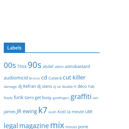
Labels
90s
00s
1tox
astrobastard
abdel
astro
cut killer
cd
audiomicid
Cutee B
Bronco
dj Kefran
dj siens
déco
Fab
damage
double H
dj tal
graffiti
funk
get busy
Gero
feadz
goldfingers
iam
k7
JR ewing
james
Kost
la meute
LBR
kodh
mix
legal
magazine
pone
mouss