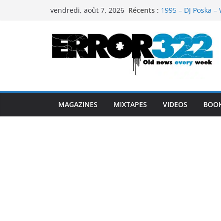
Passer
Récents :
1995 – DJ Poska – 
vendredi, août 7, 2026
au
1997 – DJ Cream &
1999 – Dj Kost Vs 
contenu
1995 – Dj Poska – 
1995 – DJ Poska – 
MAGAZINES
MIXTAPES
VIDEOS
BOO