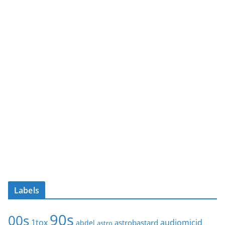
Labels
90s
00s
1tox
audiomicid
astrobastard
abdel
astro