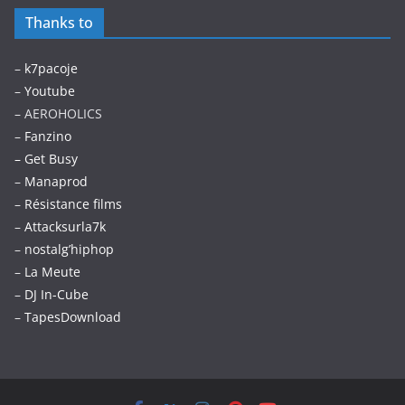
Thanks to
–
k7pacoje
–
Youtube
– AEROHOLICS
–
Fanzino
– Get Busy
–
Manaprod
–
Résistance films
–
Attacksurla7k
–
nostalg’hiphop
–
La Meute
–
DJ In-Cube
–
TapesDownload