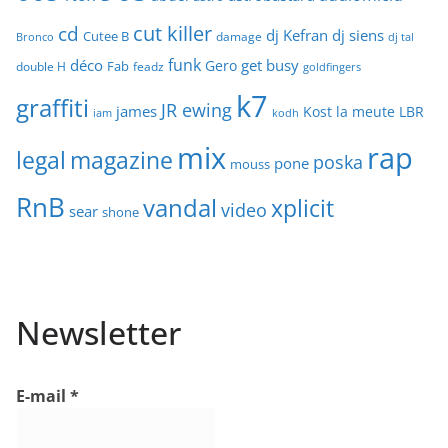
cut killer
cd
dj Kefran
dj siens
Cutee B
damage
Bronco
dj tal
funk
déco
get busy
Gero
Fab
double H
feadz
goldfingers
k7
graffiti
JR ewing
james
Kost
la meute
LBR
iam
kodh
mix
rap
legal
magazine
poska
pone
mouss
RnB
vandal
xplicit
video
sear
shone
Newsletter
E-mail
*