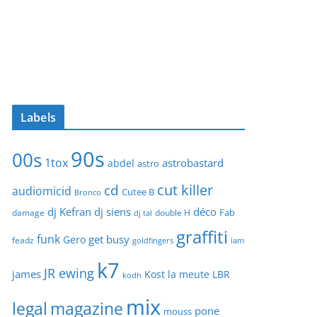
Labels
90s
00s
1tox
astrobastard
abdel
astro
cut killer
cd
audiomicid
Cutee B
Bronco
dj Kefran
dj siens
déco
Fab
damage
double H
dj tal
graffiti
funk
get busy
Gero
feadz
goldfingers
iam
k7
JR ewing
james
Kost
la meute
LBR
kodh
mix
legal
magazine
pone
mouss