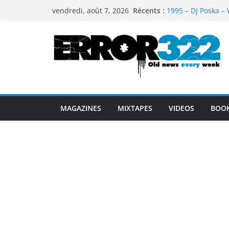
Passer
Récents :
1995 – DJ Poska – 
vendredi, août 7, 2026
au
1997 – DJ Cream &
1999 – Dj Kost Vs 
contenu
1995 – Dj Poska – 
1995 – DJ Poska – 
MAGAZINES
MIXTAPES
VIDEOS
BOO