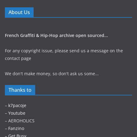
About Us
French Graffiti & Hip-Hop archive open sourced...
For any copyright issue, please send us a message on the
contact page
We don't make money, so don't ask us some...
Thanks to
–
k7pacoje
–
Youtube
– AEROHOLICS
–
Fanzino
– Get Busy