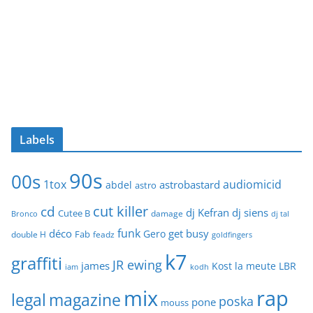
Labels
90s
00s
1tox
audiomicid
astrobastard
abdel
astro
cut killer
cd
dj Kefran
dj siens
Cutee B
damage
Bronco
dj tal
funk
déco
get busy
Gero
Fab
double H
feadz
goldfingers
k7
graffiti
JR ewing
james
Kost
la meute
LBR
iam
kodh
mix
rap
legal
magazine
poska
pone
mouss