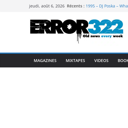
Passer
Récents :
1995 – DJ Poska – Wha
jeudi, août 6, 2026
au
1997 – DJ Cream & DJ 
1999 – Dj Kost Vs Dj 
contenu
1995 – Dj Poska – What
1995 – DJ Poska – What
MAGAZINES
MIXTAPES
VIDEOS
BOO