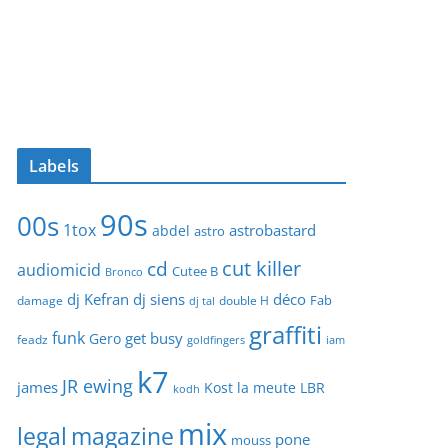
Labels
90s
00s
1tox
astrobastard
abdel
astro
cut killer
cd
audiomicid
Cutee B
Bronco
dj Kefran
dj siens
déco
Fab
damage
double H
dj tal
graffiti
funk
get busy
Gero
feadz
goldfingers
iam
k7
JR ewing
james
Kost
la meute
LBR
kodh
mix
legal
magazine
pone
mouss