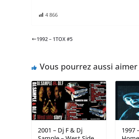
4 866
1992 – 1TOX #5
Vous pourrez aussi aimer
2001 – Dj F & Dj
1997 
Sample – West Side
Home