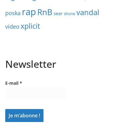
rap
RnB
vandal
poska
sear
shone
xplicit
video
Newsletter
E-mail
*