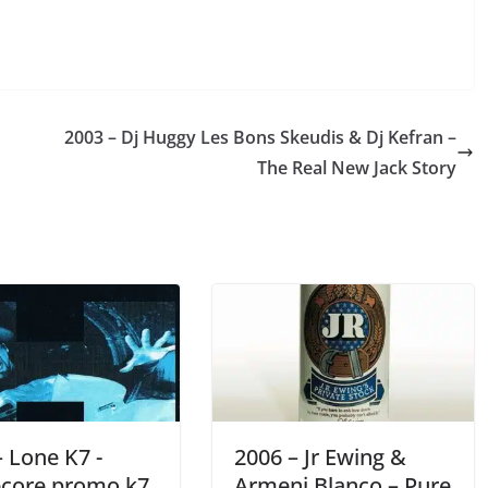
2003 – Dj Huggy Les Bons Skeudis & Dj Kefran –
The Real New Jack Story
– Lone K7 -
2006 – Jr Ewing &
core promo k7
Armeni Blanco – Pure