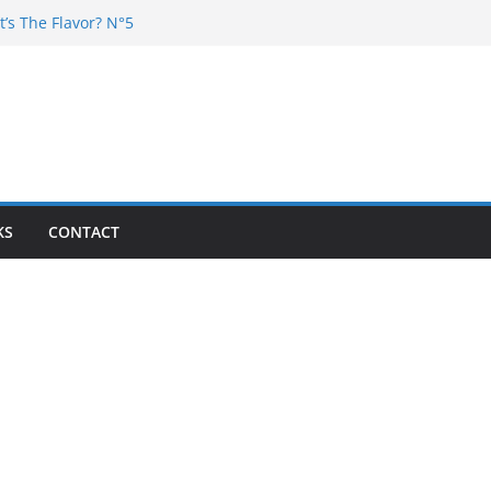
t’s The Flavor? N°5
Chester – 4 your Mouth
Poska – La Rencontre
’s the flavor N°11
’s The Flavor? Vol. 6
KS
CONTACT