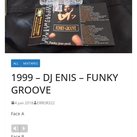
ALL
MIXTAPES
1999 – DJ ENIS – FUNKY
GROOVE
4 juin 2018
ERROR322
Face A
Lecteur
Vm
P
audio
Face B