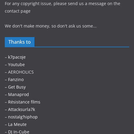
For any copyright issue, please send us a message on the
contact page
We don't make money, so don't ask us some...
Thanks to
–
k7pacoje
–
Youtube
– AEROHOLICS
–
Fanzino
– Get Busy
–
Manaprod
–
Résistance films
–
Attacksurla7k
–
nostalg’hiphop
–
La Meute
–
DJ In-Cube