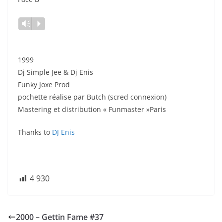
Lecteur
Vm
P
audio
1999
Dj Simple Jee & Dj Enis
Funky Joxe Prod
pochette réalise par Butch (scred connexion)
Mastering et distribution « Funmaster »Paris
Thanks to
DJ Enis
4 930
2000 – Gettin Fame #37