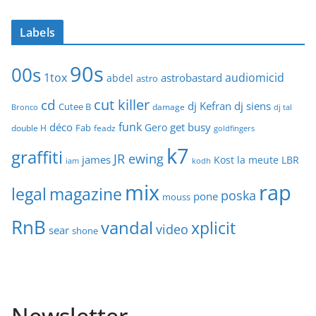
Labels
90s
00s
1tox
audiomicid
astrobastard
abdel
astro
cut killer
cd
dj Kefran
dj siens
Cutee B
damage
Bronco
dj tal
funk
déco
get busy
Gero
Fab
double H
feadz
goldfingers
k7
graffiti
JR ewing
james
Kost
la meute
LBR
iam
kodh
mix
rap
legal
magazine
poska
pone
mouss
RnB
vandal
xplicit
video
sear
shone
Newsletter