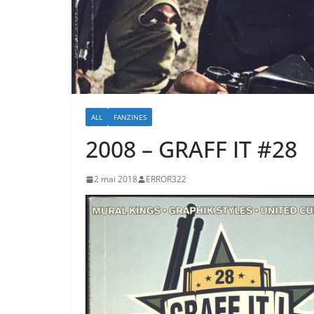
ALL
FANZINES
2008 – GRAFF IT #28
2 mai 2018
ERROR322