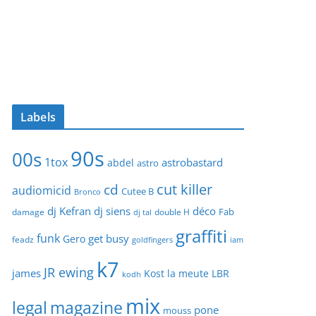
Labels
90s
00s
1tox
astrobastard
abdel
astro
cut killer
cd
audiomicid
Cutee B
Bronco
dj Kefran
dj siens
déco
Fab
damage
double H
dj tal
graffiti
funk
get busy
Gero
feadz
goldfingers
iam
k7
JR ewing
james
Kost
la meute
LBR
kodh
mix
legal
magazine
pone
mouss