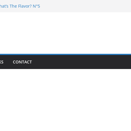
hat’s The Flavor? N°5
DJ Chester – 4 your Mouth
j Poska – La Rencontre
at’s the flavor N°11
at’s The Flavor? Vol. 6
KS
CONTACT