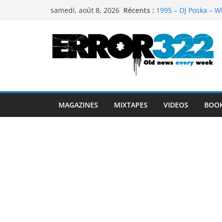
Passer
Récents :
1995 – DJ Poska – W
samedi, août 8, 2026
au
1997 – DJ Cream & 
1999 – Dj Kost Vs D
contenu
1995 – Dj Poska – Wh
1995 – DJ Poska – Wh
MAGAZINES
MIXTAPES
VIDEOS
BOO