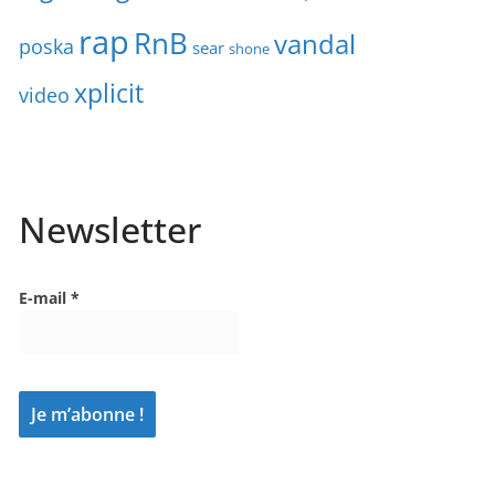
rap
RnB
vandal
poska
sear
shone
xplicit
video
Newsletter
E-mail
*