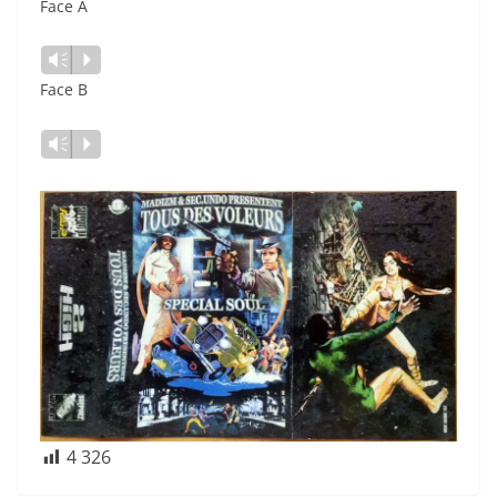
Face A
Vm
P
Face B
Vm
P
4 326