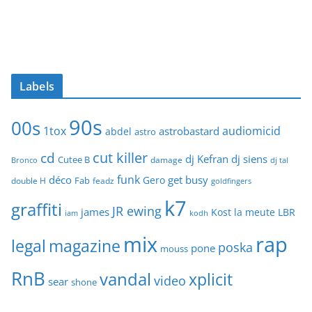
Labels
90s
00s
1tox
audiomicid
astrobastard
abdel
astro
cut killer
cd
dj Kefran
dj siens
Cutee B
damage
Bronco
dj tal
funk
déco
get busy
Gero
Fab
double H
feadz
goldfingers
k7
graffiti
JR ewing
james
Kost
la meute
LBR
iam
kodh
mix
rap
legal
magazine
poska
pone
mouss
RnB
vandal
xplicit
video
sear
shone