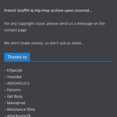
French Graffiti & Hip-Hop archive open sourced...
For any copyright issue, please send us a message on the
contact page
We don't make money, so don't ask us some...
Thanks to
–
k7pacoje
–
Youtube
– AEROHOLICS
–
Fanzino
– Get Busy
–
Manaprod
–
Résistance films
–
Attacksurla7k