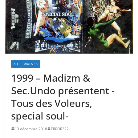
ALL
MIXTAPES
1999 – Madizm &
Sec.Undo présentent -
Tous des Voleurs,
special soul-
13 décembre 2018
ERROR322